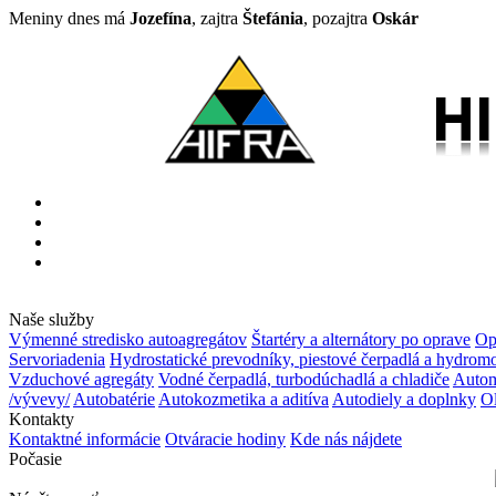
Meniny dnes má
Jozefína
, zajtra
Štefánia
, pozajtra
Oskár
Naše služby
Výmenné stredisko autoagregátov
Štartéry a alternátory po oprave
Op
Servoriadenia
Hydrostatické prevodníky, piestové čerpadlá a hydrom
Vzduchové agregáty
Vodné čerpadlá, turbodúchadlá a chladiče
Autom
/vývevy/
Autobatérie
Autokozmetika a aditíva
Autodiely a doplnky
Ol
Kontakty
Kontaktné informácie
Otváracie hodiny
Kde nás nájdete
Počasie