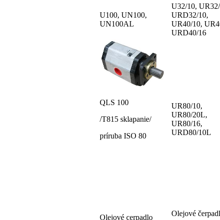
U32/10, UR32/
U100, UN100,
URD32/10,
UN100AL
UR40/10, UR4
URD40/16
QLS 100
UR80/10,
UR80/20L,
/T815 sklapanie/
UR80/16,
URD80/10L
príruba ISO 80
Olejové čerpad
Olejové cerpadlo