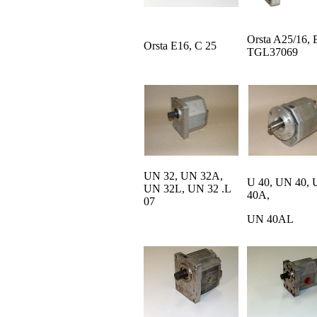
Orsta A25/16, 
Orsta E16, C 25
TGL37069
UN 32, UN 32A,
U 40, UN 40,
UN 32L, UN 32 .L
40A,
07
UN 40AL