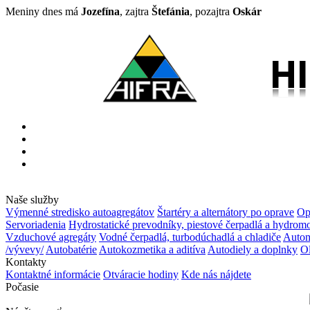
Meniny dnes má
Jozefína
, zajtra
Štefánia
, pozajtra
Oskár
Naše služby
Výmenné stredisko autoagregátov
Štartéry a alternátory po oprave
Op
Servoriadenia
Hydrostatické prevodníky, piestové čerpadlá a hydrom
Vzduchové agregáty
Vodné čerpadlá, turbodúchadlá a chladiče
Autom
/vývevy/
Autobatérie
Autokozmetika a aditíva
Autodiely a doplnky
Ol
Kontakty
Kontaktné informácie
Otváracie hodiny
Kde nás nájdete
Počasie